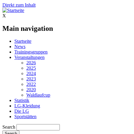
Direkt zum Inhalt
X
Main navigation
Startseite
News
Trainingsgruppen
Veranstaltungen
2026
2025
2024
2023
2022
2020
Waldlaufcup
Statistik
LG-Kleidung
Die LG
Sportstätten
Search