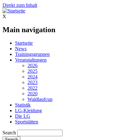
Direkt zum Inhalt
X
Main navigation
Startseite
News
Trainingsgruppen
Veranstaltungen
2026
2025
2024
2023
2022
2020
Waldlaufcup
Statistik
LG-Kleidung
Die LG
Sportstätten
Search