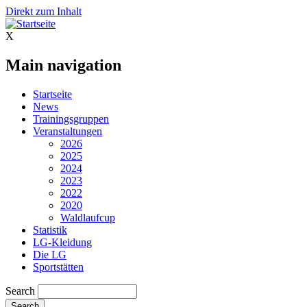
Direkt zum Inhalt
X
Main navigation
Startseite
News
Trainingsgruppen
Veranstaltungen
2026
2025
2024
2023
2022
2020
Waldlaufcup
Statistik
LG-Kleidung
Die LG
Sportstätten
Search