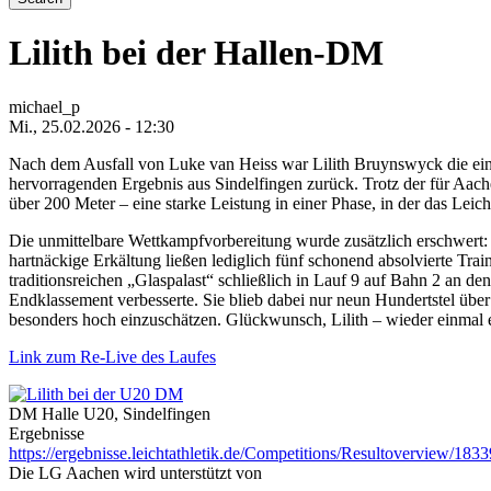
Lilith bei der Hallen-DM
michael_p
Mi., 25.02.2026 - 12:30
Nach dem Ausfall von Luke van Heiss war Lilith Bruynswyck die einz
hervorragenden Ergebnis aus Sindelfingen zurück. Trotz der für Aac
über 200 Meter – eine starke Leistung in einer Phase, in der das Leich
Die unmittelbare Wettkampfvorbereitung wurde zusätzlich erschwert: s
hartnäckige Erkältung ließen lediglich fünf schonend absolvierte Tra
traditionsreichen „Glaspalast“ schließlich in Lauf 9 auf Bahn 2 an de
Endklassement verbesserte. Sie blieb dabei nur neun Hundertstel über
besonders hoch einzuschätzen. Glückwunsch, Lilith – wieder einmal e
Link zum Re-Live des Laufes
DM Halle U20, Sindelfingen
Ergebnisse
https://ergebnisse.leichtathletik.de/Competitions/Resultoverview/1833
Die LG Aachen wird unterstützt von