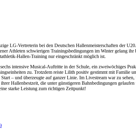
ige LG-Vertreterin bei den Deutschen Hallenmeisterschaften der U20. 
hener Athleten schwierigen Trainingsbedingungen im Winter gelang ihr
tathletik-Hallen-Training nur eingeschränkt möglich ist.
echs intensive Musical‑Auftritte in der Schule, ein zweiwöchiges Prakt
iningseinheiten zu. Trotzdem reiste Lilith positiv gestimmt mit Famili
n Start – und überzeugte auf ganzer Linie. Im Livestream war zu sehen, 
 ihrer Hallenbestzeit, die unter günstigeren Bahnbedingungen gelaufen w
ine starke Leistung zum richtigen Zeitpunkt!
9